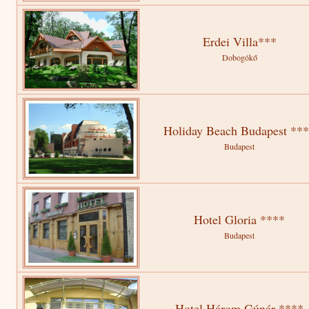
Erdei Villa***
Dobogókő
Holiday Beach Budapest **
Budapest
Hotel Gloria ****
Budapest
Hotel Három Gúnár ****