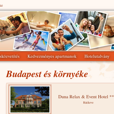
ke
sközvetítés
Kedvezményes apartmanok
Hotelutalvány
Budapest és környéke
Duna Relax & Event Hotel *
Ráckeve