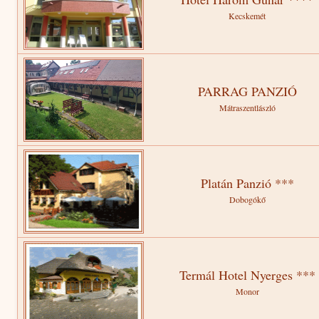
Kecskemét
PARRAG PANZIÓ
Mátraszentlászló
Platán Panzió ***
Dobogókő
Termál Hotel Nyerges ***
Monor