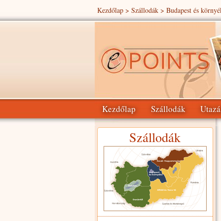
Kezdőlap
>
Szállodák
> Budapest és környé
Kezdőlap
Szállodák
Utazá
Szállodák