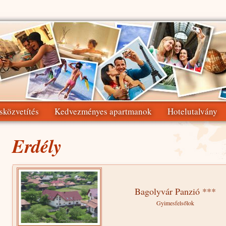
sközvetítés
Kedvezményes apartmanok
Hotelutalvány
Erdély
Bagolyvár Panzió ***
Gyimesfelsőlok