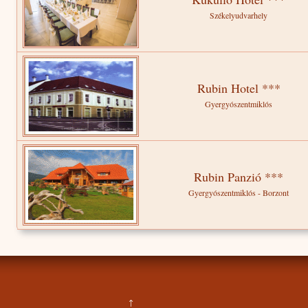
Székelyudvarhely
Rubin Hotel ***
Gyergyószentmiklós
Rubin Panzió ***
Gyergyószentmiklós - Borzont
↑