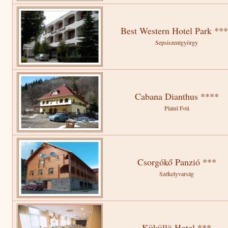
Best Western Hotel Park **
Sepsiszentgyörgy
Cabana Dianthus ****
Plaiul Foii
Csorgókő Panzió ***
Székelyvarság
Küküllö Hotel ***