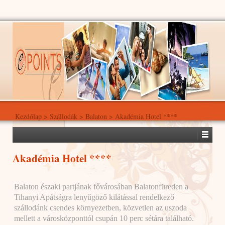
Kezdőlap
>
Szállodák
>
Balaton
>
Akadémia Hotel ****
Akadémia Hotel ****
Balaton északi partjának fővárosában Balatonfüreden a
Tihanyi Apátságra lenyűgöző kilátással rendelkező
szállodánk csendes környezetben, közvetlen az uszoda
mellett a városközponttól csupán 10 perc sétára található.