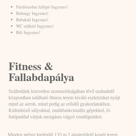
Fürdőszobai fellépő Ingyenes!
Babaágy Ingyenes!
Babakád Ingyenes!
WC szűkítő Ingyenes!
Bili Ingyenes!
Fitness &
Fallabdapálya
Szállodánk közvetlen szomszédságában lévő szabadidő
központban található fitness terem kiváló eszközöket nyújt
mind az aerob, mind pedig az erősítő gyakorlatokhoz.
Különböző súlyokkal, multifunkcionális gépekkel, és
futópaddal várjuk mozgásra vágyó vendégeinket.
Minden igényt kielégítő 135 m 2 alapterületű kondi terem