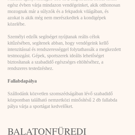
egész évben várja mindazon vendégeinket, akik otthonosan
mozognak már a súlyzók és a fekpadok világában, és
azokat is akik még nem merészkedtek a kondigépek
közelébe.
Személyi edzők segítséget nyújtanak reális célok
kitűzésében, segítenek abban, hogy vendégeink kellő
intenzitással és rendszerességgel folytathassák a megkezdett
testmozgást. Gépek, sportszerek ideális lehetőséget
biztosítanak a szabadidő egészséges eltöltéséhez, a
rendszeres testedzéshez.
Fallabdapálya
Szállodánk közvetlen szomszédságában lévő szabadidő
központban található nemzetközi minősítésű 2 db fallabda
pálya várja a sportágat kedvelőket.
BALATONFÜREDI