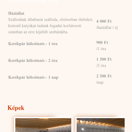
SZOLGÁLTATÁSOK
(4 db)
Háziállat
Szállodánk állatbarát szálloda, elsősorban ölebeket,
4 000
Ft
kistestű kutyákat tudunk fogadni korlátozott
/háziállat / éj
számban az erre kijelölt szobáinkba.
900
Ft
Kerékpár kölcsönzés - 1 óra
/1 óra
1 500
Ft
Kerékpár kölcsönzés - 2 óra
/2 óra
2 500
Ft
Kerékpár kölcsönzés - 1 nap
/nap
Képek