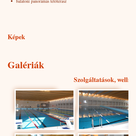
balatoni panorámás tetőterasz
Képek
Galériák
Szolgáltatások, wellne