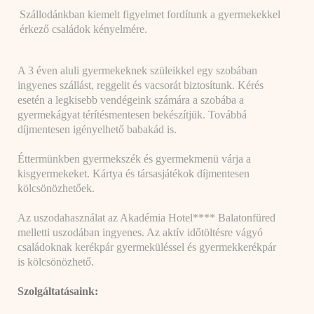
Szállodánkban kiemelt figyelmet fordítunk a gyermekekkel
érkező családok kényelmére.
A 3 éven aluli gyermekeknek szüleikkel egy szobában
ingyenes szállást, reggelit és vacsorát biztosítunk. Kérés
esetén a legkisebb vendégeink számára a szobába a
gyermekágyat térítésmentesen bekészítjük. Továbbá
díjmentesen igényelhető babakád is.
Éttermünkben gyermekszék és gyermekmenü várja a
kisgyermekeket. Kártya és társasjátékok díjmentesen
kölcsönözhetőek.
Az uszodahasználat az Akadémia Hotel**** Balatonfüred
melletti uszodában ingyenes. Az aktív időtöltésre vágyó
családoknak kerékpár gyermeküléssel és gyermekkerékpár
is kölcsönözhető.
Szolgáltatásaink: