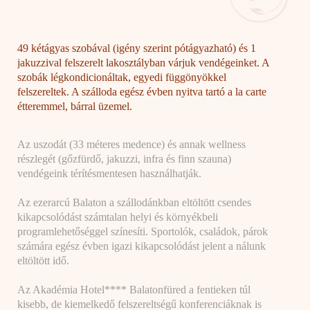
49 kétágyas szobával (igény szerint pótágyazható) és 1
jakuzzival felszerelt lakosztályban várjuk vendégeinket. A
szobák légkondicionáltak, egyedi függönyökkel
felszereltek. A szálloda egész évben nyitva tartó a la carte
étteremmel, bárral üzemel.
Az uszodát (33 méteres medence) és annak wellness
részlegét (gőzfürdő, jakuzzi, infra és finn szauna)
vendégeink térítésmentesen használhatják.
Az ezerarcú Balaton a szállodánkban eltöltött csendes
kikapcsolódást számtalan helyi és környékbeli
programlehetőséggel színesíti. Sportolók, családok, párok
számára egész évben igazi kikapcsolódást jelent a nálunk
eltöltött idő.
Az Akadémia Hotel**** Balatonfüred a fentieken túl
kisebb, de kiemelkedő felszereltségű konferenciáknak is