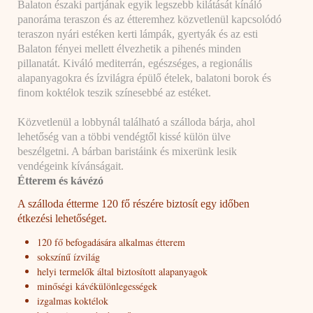
Balaton északi partjának egyik legszebb kilátását kínáló
panoráma teraszon és az étteremhez közvetlenül kapcsolódó
teraszon nyári estéken kerti lámpák, gyertyák és az esti
Balaton fényei mellett élvezhetik a pihenés minden
pillanatát. Kiváló mediterrán, egészséges, a regionális
alapanyagokra és ízvilágra épülő ételek, balatoni borok és
finom koktélok teszik színesebbé az estéket.
Közvetlenül a lobbynál található a szálloda bárja, ahol
lehetőség van a többi vendégtől kissé külön ülve
beszélgetni. A bárban baristáink és mixerünk lesik
vendégeink kívánságait.
Étterem és kávézó
A szálloda étterme 120 fő részére biztosít egy időben
étkezési lehetőséget.
120 fő befogadására alkalmas étterem
sokszínű ízvilág
helyi termelők által biztosított alapanyagok
minőségi kávékülönlegességek
izgalmas koktélok