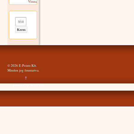
Vissza
Search for:
© 2026
E-Points Kft.
Minden jog fenntartva.
↑
powered by
WordPress