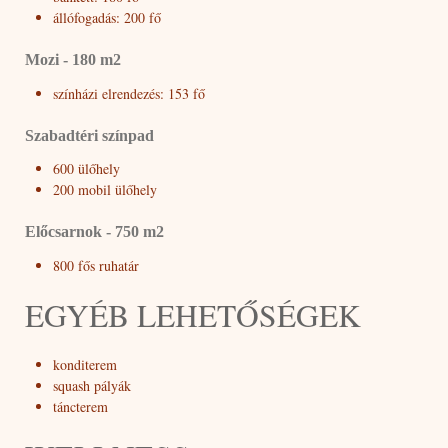
állófogadás: 200 fő
Mozi - 180 m2
színházi elrendezés: 153 fő
Szabadtéri színpad
600 ülőhely
200 mobil ülőhely
Előcsarnok - 750 m2
800 fős ruhatár
EGYÉB LEHETŐSÉGEK
konditerem
squash pályák
táncterem