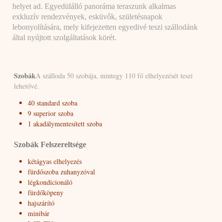
helyet ad. Egyedülálló panoráma teraszunk alkalmas
exkluzív rendezvények, esküvők, születésnapok
lebonyolítására, mely kifejezetten egyedivé teszi szállodánk
által nyújtott szolgáltatások körét.
Szobák
A szálloda 50 szobája, mintegy 110 fő elhelyezését teszi
lehetővé.
40 standard szoba
9 superior szoba
1 akadálymentesített szoba
Szobák Felszereltsége
kétágyas elhelyezés
fürdőszoba zuhanyzóval
légkondicionáló
fürdőköpeny
hajszárító
minibár